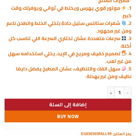
*مميزات المنتج*
1.
موتور قوي يهرس ويخلط في ثواني ويوفرلك وقت
كبير.
2.
شفرات ستانلس ستيل حادة بتخلي الخلط والطحن ناعم
ومن غير مجهود.
3.
سرعات متعددة عشان تختاري السرعة اللي تناسب كل
أكلة.
4. 🖐️ تصميم خفيف ومريح في الإيد، يخلي استخدامه سهل
من غير تعب.
5.
سهل الفك والتنظيف، عشان المطبخ يفضل دايمًا
نظيف ومن غير بهدلة.
كمية Hand Blender FALMER - 1PC
إضافة إلى السلة
BUY NOW
رمز المنتج:
EG030303FALL99