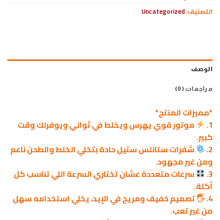
التصنيف:
Uncategorized
الوصف
مراجعات (0)
*مميزات المنتج*
1.
موتور قوي يهرس ويخلط في ثواني ويوفرلك وقت
كبير.
2.
شفرات ستانلس ستيل حادة بتخلي الخلط والطحن ناعم
ومن غير مجهود.
3.
سرعات متعددة عشان تختاري السرعة اللي تناسب كل
أكلة.
4. 🖐️ تصميم خفيف ومريح في الإيد، يخلي استخدامه سهل
من غير تعب.