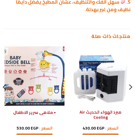
5.
سهل الفك والتنظيف، عشان المطبخ يفضل دايمًا
نظيف ومن غير بهدلة.
منتجات ذات صلة
مبرد الهواء الحديث Air
• ملاهى سرير الاطفال
Cooling
السعر :
EGP
430.00
السعر :
EGP
530.00