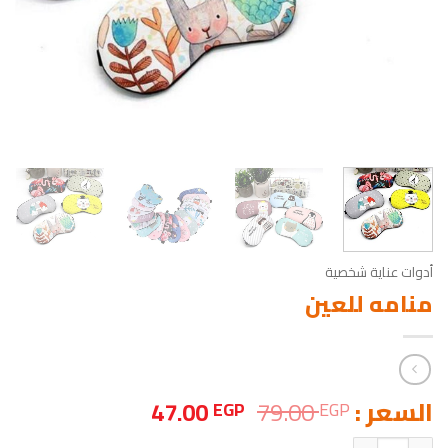
أدوات عناية شخصية
منامه للعين
السعر
السعر
السعر :
79.00
47.00
EGP
EGP
الأصلي
الحالي
كمية منامه للعين