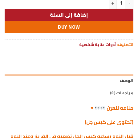
هو:
هو:
47.00 EGP.
79.00 EGP.
إضافة إلى السلة
BUY NOW
التصنيف:
أدوات عناية شخصية
الوصف
مراجعات (0)
منامه للعين
♥
(تحتوى على كيس جل)
قبل النوم بساعه كيس الجل تضعيه فى الفريزر وعند النوم