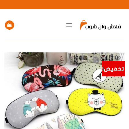
خطي
لمحتوى
تخفيض!