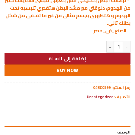
‘- ترهلات البطن بتخليكي مش بتعرفي تلبسي استايلات كتير
من الهدوم، دلوقتي مع مشد البطن هتقدري تلبسيه تحت
الهدوم و هتظهري بجسم مثالي من غير ما تقلقي من شكل
بطنك تاني.
– #صنع_في_مصر
كمية مشد بطن XX Large
إضافة إلى السلة
BUY NOW
رمز المنتج:
04BC0599
التصنيف:
Uncategorized
الوصف