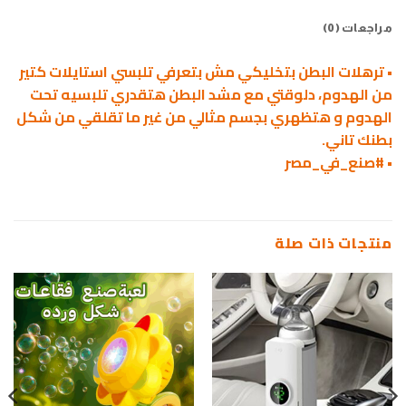
مراجعات (0)
• ترهلات البطن بتخليكي مش بتعرفي تلبسي استايلات كتير
من الهدوم، دلوقتي مع مشد البطن هتقدري تلبسيه تحت
الهدوم و هتظهري بجسم مثالي من غير ما تقلقي من شكل
بطنك تاني.
• #صنع_في_مصر
منتجات ذات صلة