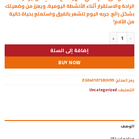
الراحة والاستقرار أثناء الأنشطة اليومية، ويعزز من وضعيتك
بشكل رائع. جربه اليوم لتشعر بالفرق واستمتع بحياة خالية
من الآلام!
كمية • مشد الاكس لحل مشكلة انحناء الظهر
إضافة إلى السلة
BUY NOW
رمز المنتج:
EG040107SBJH99
التصنيف:
Uncategorized
الوصف
مراجعات (0)