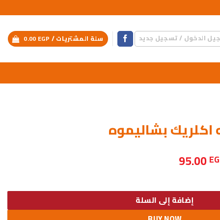
يل الدخول / تسجيل جديد
سلة المشتريات /
EGP
0.00
 اكلريك بشاليموه
لسعر
السعر
95.00
EG
لأصلي
الحالي
بشاليموه
و:
هو:
95.00 EGP.
129.00 EG
إضافة إلى السلة
BUY NOW