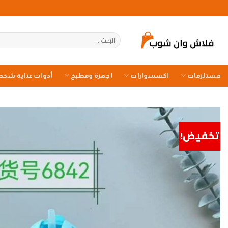
خطي
لمحتوى
البحث
عن:
مستلزمات
اكسسوارات
اجهزة ومطبخ
أدوات عناية شخص
تخفيض!