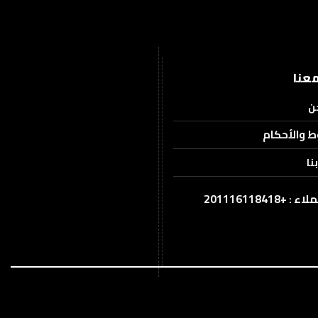
عنا
ن
ط والأحكام
نا
201116118418