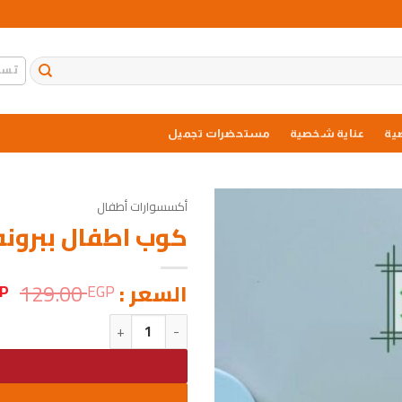
تسج
ية
عناية شخصية
مستحضرات تجميل
أكسسوارات أطفال
كوب اطفال ببرونه
ا
السعر :
129.00
P
EGP
ا
كمية كوب اطفال ببرونه اكلريك 
ه
P.