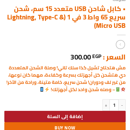
• كابل شاحن USB متعدد 15 سم، شحن
سريع 65 واط 3 في 1 (Lightning, Type-C &
Micro USB)
السعر :
300.00
EGP
مش هتحتاج تشيل كذا سلك تاني! وصلة الشحن المتعددة
دي هتشحن كل أجهزتك بسرعة وكفاءة، مهما كان نوعها،
من غير لف ودوران! شحن سريع، خامة متينة، وراحة من الآخر!
– وصله شحن واحد لكل أجهزتك!
كمية • كابل شاحن USB متعدد 15 سم، شحن سريع 65 واط 3 في 1 (Lightning, Type-C & Micro USB)
إضافة إلى السلة
BUY NOW