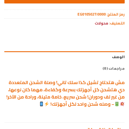
رمز المنتج:
EG010502TI0000
التصنيف:
محولات
الوصف
مراجعات (0)
مش هتحتاج تشيل كذا سلك تاني! وصلة الشحن المتعددة
دي هتشحن كل أجهزتك بسرعة وكفاءة، مهما كان نوعها،
من غير لف ودوران! شحن سريع، خامة متينة، وراحة من الآخر!
– وصله شحن واحد لكل أجهزتك!