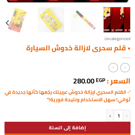
Uncategorized
• قلم سحرى لازالة خدوش السيارة
السعر :
280.00
EGP
‘- القلم السحري لإزالة خدوش عربيتك رجّعها كأنها جديدة في
ثواني! سهل الاستخدام ونتيجة فورية!”
كمية • قلم سحرى لازالة خدوش السيارة
إضافة إلى السلة