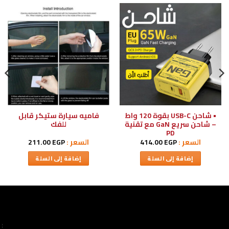
• شاحن USB-C بقوة 120 واط
فاميه سيارة ستيكر قابل
– شاحن سريع GaN مع تقنية
للفك
PD
السعر :
EGP
414.00
السعر :
EGP
211.00
إضافة إلى السلة
إضافة إلى السلة