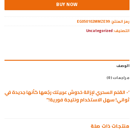
BUY NOW
رمز المنتج:
EG050102MMZE99
التصنيف:
Uncategorized
الوصف
مراجعات (0)
‘- القلم السحري لإزالة خدوش عربيتك رجّعها كأنها جديدة في
ثواني! سهل الاستخدام ونتيجة فورية!”
منتجات ذات صلة