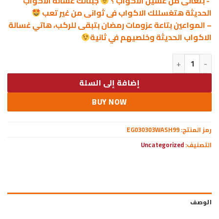
‘- بتعانى من غسيل الأكواب ؟
جبنالك غسالة الاكواب
الحديثة هتغسللك الاكواب فى ثوانى من غير تعب
– المواعين بتاعة عزومات رمضان بتبقى للركب، هاتي غسالة
الاكواب الحديثة وخلصيهم في ثانية
كمية غسالة الاكواب الحديثة
إضافة إلى السلة
BUY NOW
رمز المنتج:
EG030303WASH99
التصنيف:
Uncategorized
الوصف