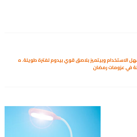
 سهل الاستخدام وبيتميز بلاصق قوي بيدوم لفترة طويلة. ه
لة في عزومات رمضان