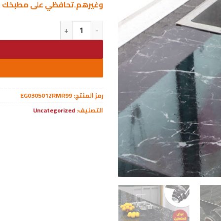
وغيرهم.تحافظي على مطبخك من
كمية عرض قطعتين رول استيكر ما
رمز المنتج:
EG0305012RMR99
التصنيف:
Uncategorized