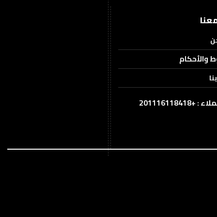
عنا
ن
ط والأحكام
نا
201116118418