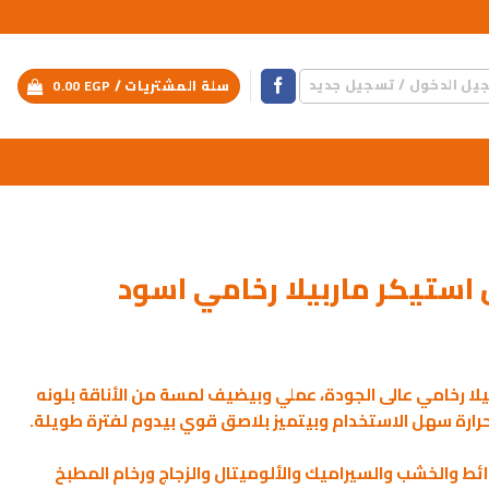
يل الدخول / تسجيل جديد
سلة المشتريات /
EGP
0.00
ستيكر ماربيلا رخامي اسود
بيلا رخامي عالى الجودة، عملي وبيضيف لمسة من الأناقة بلونه
حرارة سهل الاستخدام وبيتميز بلاصق قوي بيدوم لفترة طويلة.
ط والخشب والسيراميك والألوميتال والزجاج ورخام المطبخ