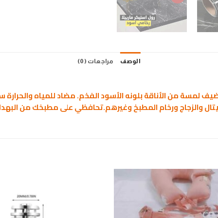
الوصف
مراجعات (0)
بيضيف لمسة من الأناقة بلونه الأسود الفخم. مضاد للمياه والحرارة
تال والزجاج ورخام المطبخ وغيرهم.تحافظي على مطبخك من البهد