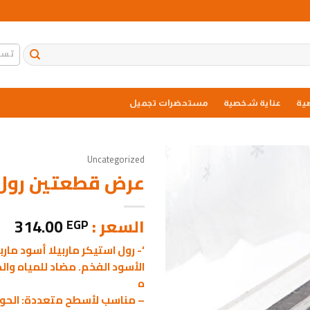
تسج
ية
عناية شخصية
مستحضرات تجميل
Uncategorized
عرض قطعتين رول ا
السعر :
314.00
EGP
‘- رول استيكر ماربيلا أسود مار
الأسود الفخم. مضاد للمياه وال
ه
– مناسب لأسطح متعددة: الحوائ