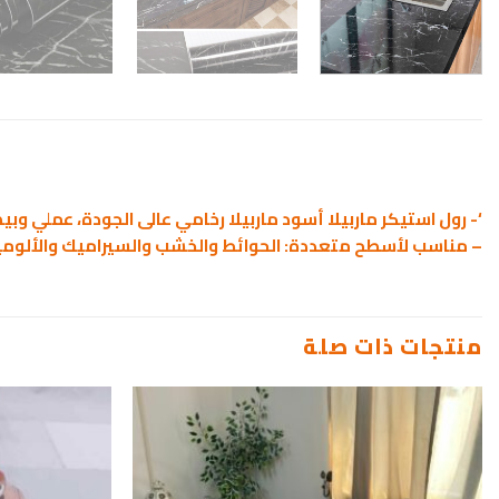
‘- رول استيكر ماربيلا أسود ماربيلا رخامي عالى الجودة، عملي و
– مناسب لأسطح متعددة: الحوائط والخشب والسيراميك والألومي
منتجات ذات صلة