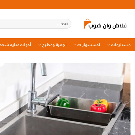
خطي
لمحتوى
البحث
عن:
مستلزمات
اكسسوارات
اجهزة ومطبخ
أدوات عناية شخص