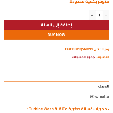
متوفر بكمية محدودة.
كمية عرض غسالة صغيرة متنقلة Turbine Wash + قطعتين حامل متعدد الوظائف
إضافة إلى السلة
BUY NOW
رمز المنتج:
EG030501QSMO99
التصنيف:
جميع المنتجات
الوصف
مراجعات (0)
• مميزات غسالة صغيرة متنقلة Turbine Wash :