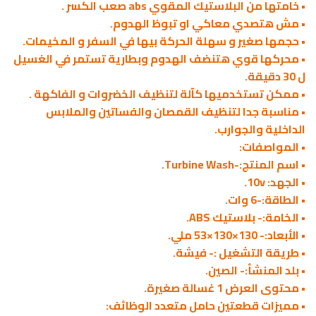
• خامتها من البلاستيك المقوي abs صعب الكسر .
• مش هتصدي معاكي او تبوظ الهدوم.
• حجمها صغير و سهلة الحركة بيها في السفر و المخيمات.
• محركها قوي هتنضف الهدوم وبطارية تستمر في الغسيل
ل 30 دقيقة.
• ممكن تستخدميها كآلة لتنظيف الخضروات و الفاكهة .
• مناسبة جدا لتنظيف القمصان والفساتين والملابس
الداخلية والجوارب.
• المواصفات:
• اسم المنتج:-Turbine Wash.
• الجهد: 10v.
• الطاقة:-6 وات.
• الخامة:- بلاستيك ABS.
• الأبعاد:- 130×130×53 ملي.
• طريقة التشغيل :- فيشة.
• بلد المنشأ:- الصين.
• محتوى العرض 1 غسالة صغيرة.
• مميزات قطعتين حامل متعدد الوظائف: