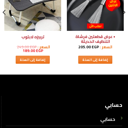
• عرض قطعتين فرشاة
تربيزه لابتوب
التنظيف الحديثة
السعر :
EGP
205.00
السعر :
EGP
249.00
السعر
السعر
189.00
EGP
الأصلي
الحالي
هو:
هو:
إضافة إلى السلة
إضافة إلى السلة
189.00 EGP.
249.00 EGP.
حسابي
حسابي