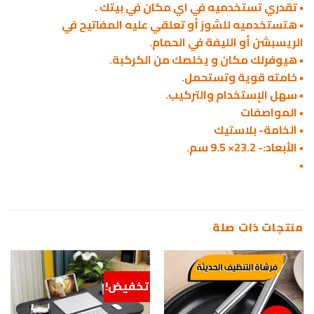
• تقدري تستخدميه في اي مكان في بيتك .
• هتستخدميه للشوز أو تعلقي عليه المفاتيح في
الريسبشن أو الليفة في الحمام.
• هيوفرلك مكان و يخلصك من الكركبة.
• خامته قوية وتستحمل.
• سهل الإستخدام والتركيب.
• المواصفات
• الخامة- بلاستيك
• الأبعاد:- 23.2× 9.5 سم.
•
منتجات ذات صلة
تخفيض!