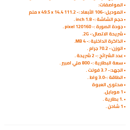
• المواصفات:
• الموديل:-106 الأبعاد :- 111.2 x 49.5 x 14.4 ملم
• حجم الشاشة :- 1.8 inch .
• جودة الصورة :- 120160 pixel .
• شريحة الاتصال:- 2G.
• الذاكرة الداخلية :- 4 MB.
• الوزن:- 70.2 جرام .
• عدد الشرائح :- 2 شريحة .
• سعة البطارية :- 800 ملي امبير .
• الجهد:- 3.7 فولت .
• الطاقة :-3.0 واط .
• محتوى العبوة
• 1 موبايل.
• .1 بطارية .
• 1 شاحن .