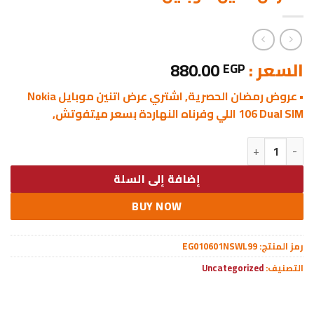
السعر :
880.00
EGP
• عروض رمضان الحصرية, اشتري عرض اتنين موبايل Nokia
106 Dual SIM اللي وفرناه النهاردة بسعر ميتفوتش,
كمية • عرض اتنين موبايل Nokia 106 Dual SIM
إضافة إلى السلة
BUY NOW
رمز المنتج:
EG010601NSWL99
التصنيف:
Uncategorized