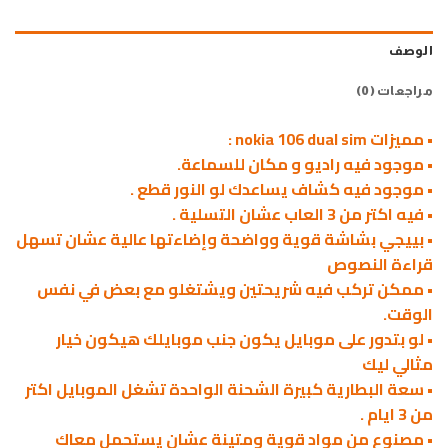
الوصف
مراجعات (0)
• مميزات nokia 106 dual sim :
• موجود فيه راديو و مكان للسماعة.
• موجود فيه كشاف يساعدك لو النور قطع .
• فيه اكتر من 3 العاب عشان التسلية .
• بييجي بشاشة قوية وواضحة وإضاءتها عالية عشان تسهل
قراءة النصوص
• ممكن تركب فيه شريحتين ويشتغلو مع بعض في نفس
الوقت.
• لو بتدور على موبايل يكون جنب موبايلك هيكون خيار
مثالي ليك
• سعة البطارية كبيرة الشحنة الواحدة تشغل الموبايل اكتر
من 3 ايام .
• مصنوع من مواد قوية ومتينة عشان يستحمل معاك