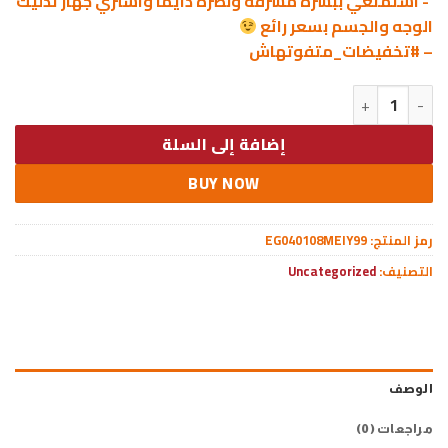
‘- استمتعي ببشرة مشرقة ونضرة دايماً واشتري جهاز تدليك
الوجه والجسم بسعر رائع
– #تخفيضات_متفوتهاش
كمية جهاز تدليك الوجه و الجسم
إضافة إلى السلة
BUY NOW
رمز المنتج:
EG040108MEIY99
التصنيف:
Uncategorized
الوصف
مراجعات (0)