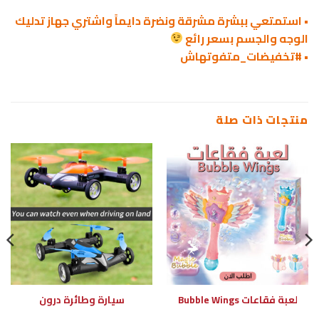
• استمتعي ببشرة مشرقة ونضرة دايماً واشتري جهاز تدليك
الوجه والجسم بسعر رائع
• #تخفيضات_متفوتهاش
منتجات ذات صلة
لعبة فقاعات Bubble Wings
سيارة وطائرة درون