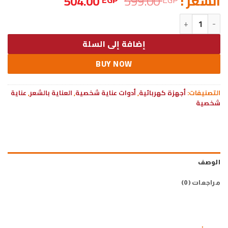
السعر
السعر
السعر :
599.00
504.00
الأصلي
الحالي
كمية استشوار بوليتون
هو:
هو:
504.00 EGP.
599.00 EGP.
إضافة إلى السلة
BUY NOW
التصنيفات:
أجهزة كهربائية
,
أدوات عناية شخصية
,
العناية بالشعر
,
عناية
شخصية
الوصف
مراجعات (0)