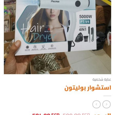
عناية شخصية
استشوار بوليتون
EGP
EGP