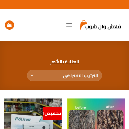
خطي
لمحتوى
العناية بالشعر
تخفيض!