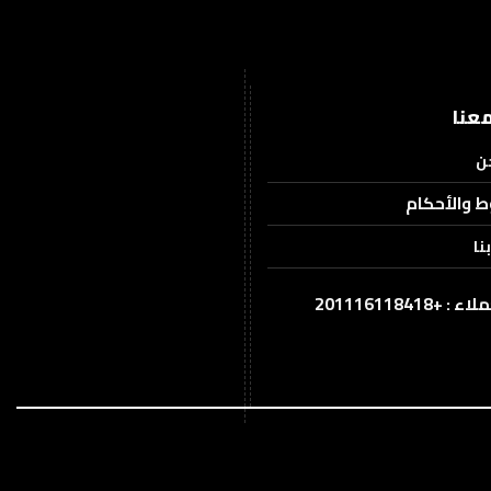
عنا
ن
ط والأحكام
نا
201116118418