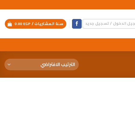
يل الدخول / تسجيل جديد
سلة المشتريات /
EGP
0.00