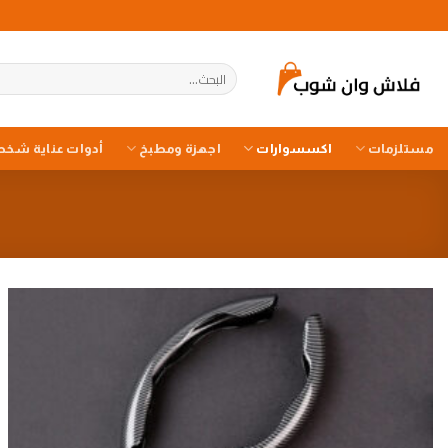
خطي
لمحتوى
البحث
عن:
مستلزمات
اكسسوارات
اجهزة ومطبخ
أدوات عناية شخص