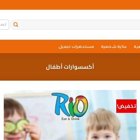
تسج
ية
عناية شخصية
مستحضرات تجميل
أكسسوارات أطفال
تخفيض!