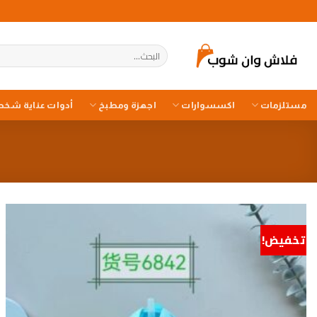
خطي
لمحتوى
البحث
عن:
مستلزمات
اكسسوارات
اجهزة ومطبخ
أدوات عناية شخص
تخفيض!