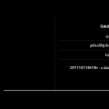
عنا
ن
ط والأحكام
نا
201116118418