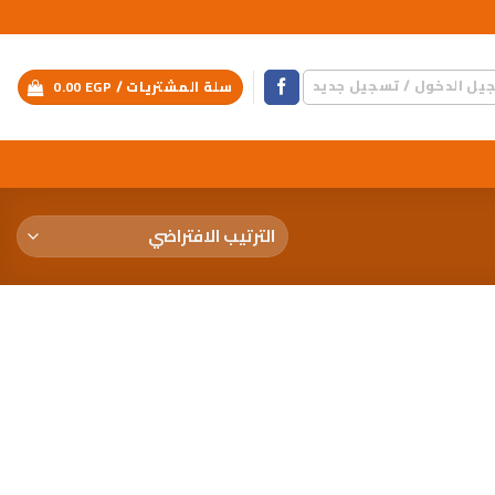
يل الدخول / تسجيل جديد
سلة المشتريات /
EGP
0.00