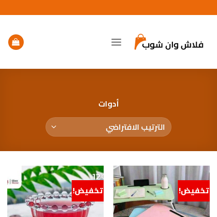
خطي
لمحتوى
أدوات
تخفيض!
تخفيض!