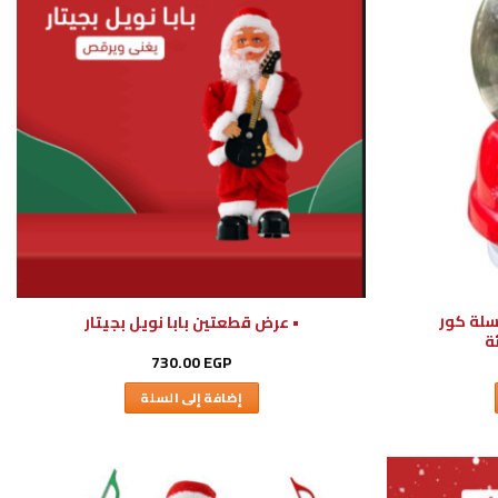
سلة كور
• عرض قطعتين بابا نويل بجيتار
ة
730.00
EGP
إضافة إلى السلة