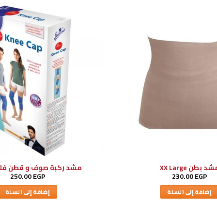
د بطن XX Large
مشد ركبة صوف و قطن فلام
250.00
EGP
230.00
EGP
إضافة إلى السلة
إضافة إلى السلة