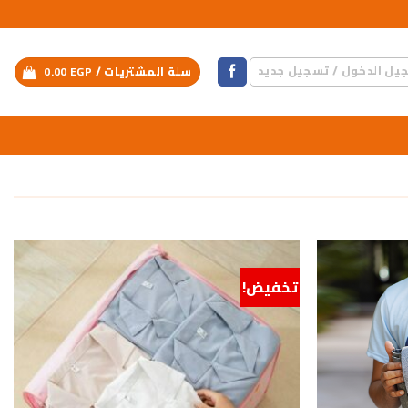
يل الدخول / تسجيل جديد
سلة المشتريات /
EGP
0.00
تخفيض!