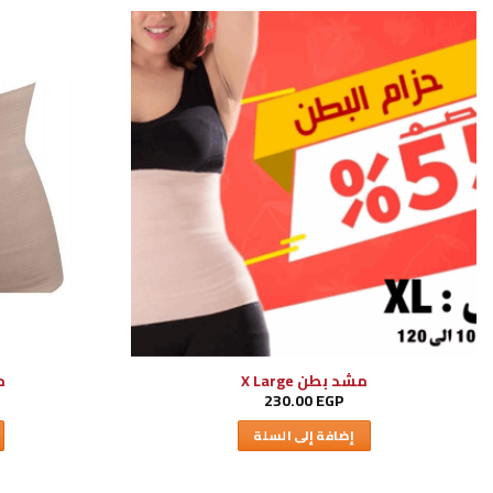
مشد بطن X Large
مش
230.00
EGP
إضافة إلى السلة