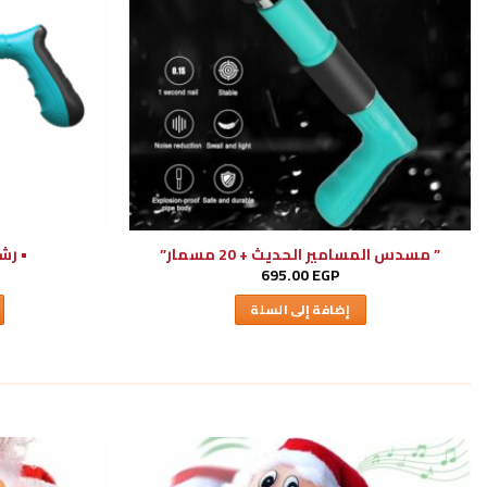
” مسدس المسامير الحديث + 20 مسمار”
• رش
695.00
EGP
إضافة إلى السلة