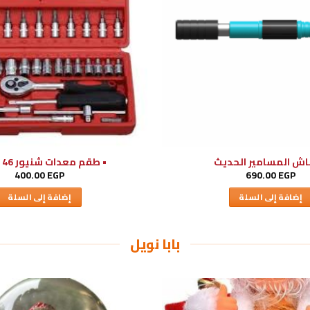
اش المسامير الحديث
• طقم معدات شنيور 46 قطعه
400.00
EGP
690.00
EGP
إضافة إلى السلة
إضافة إلى السلة
بابا نويل