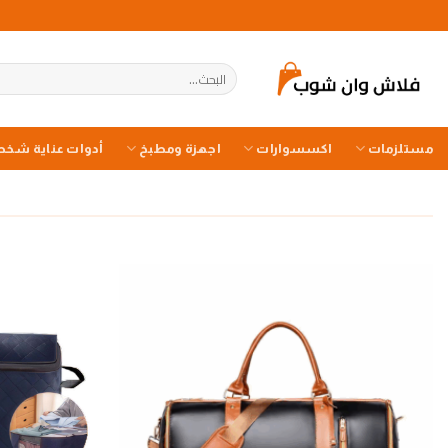
خطي
لمحتوى
البحث
عن:
مستلزمات
اكسسوارات
اجهزة ومطبخ
أدوات عناية شخص