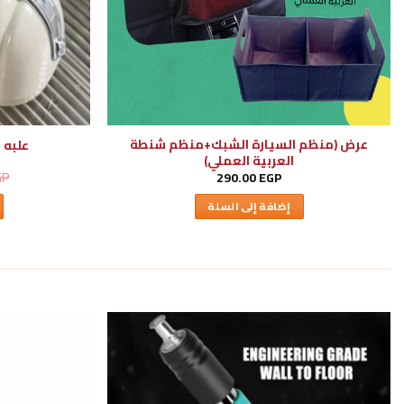
عرض (منظم السيارة الشبك+منظم شنطة
علبه
العربية العملي)
GP
290.00
EGP
إضافة إلى السلة