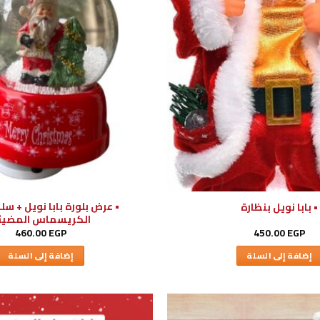
• عرض بلورة بابا نويل + سل
• بابا نويل بنظارة
الكريسماس المضيئ
460.00
EGP
450.00
EGP
إضافة إلى السلة
إضافة إلى السلة