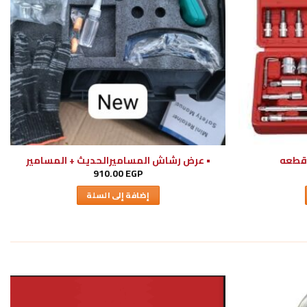
• عرض رشاش المساميرالحديث + المسامير
910.00
EGP
إضافة إلى السلة