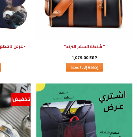
• عرض 
” شنطة السفر الترند”
1,079.00
EGP
إضافة إلى السلة
تخفيض!