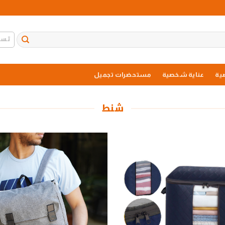
تسج
ية
عناية شخصية
مستحضرات تجميل
شنط