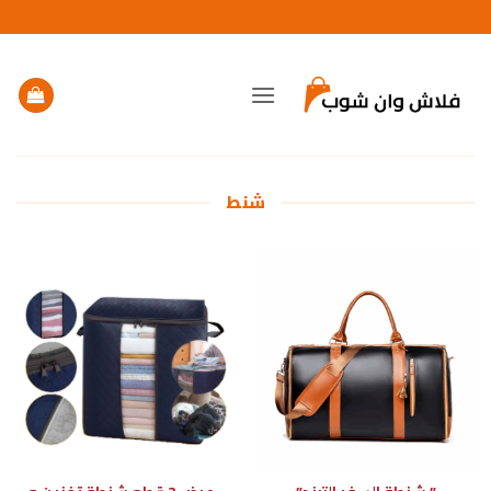
خطي
لمحتوى
شنط