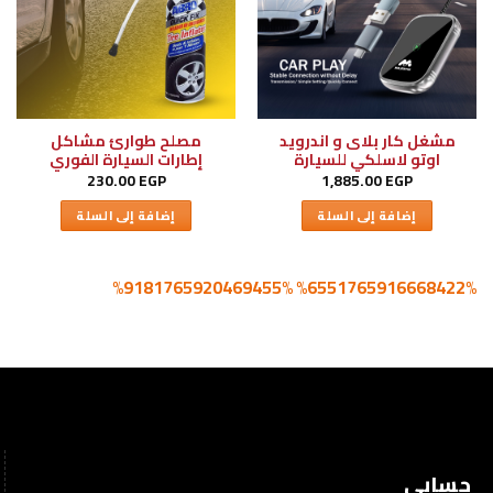
مشغل كار بلاى و اندرويد
مصلح طوارئ مشاكل
اوتو لاسلكي للسيارة
إطارات السيارة الفوري
230.00
EGP
1,885.00
EGP
إضافة إلى السلة
إضافة إلى السلة
%6551765916668422% %9181765920469455%
حسابي