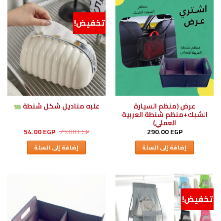
تخفيض!
عرض (منظم السيارة
علبه مناديل شكل شنطة
الشبك+منظم شنطة العربية
العملي)
السعر
السعر
54.00
EGP
79.00
EGP
290.00
EGP
الأصلي
الحالي
هو:
هو:
إضافة إلى السلة
إضافة إلى السلة
54.00 EGP.
79.00 EGP.
تخفيض!