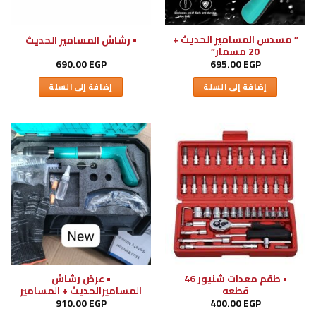
” مسدس المسامير الحديث +
• رشاش المسامير الحديث
20 مسمار”
690.00
EGP
695.00
EGP
إضافة إلى السلة
إضافة إلى السلة
• طقم معدات شنيور 46
• عرض رشاش
قطعه
المساميرالحديث + المسامير
910.00
EGP
400.00
EGP